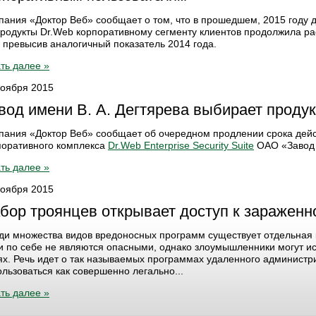
пания «Доктор Веб» сообщает о том, что в прошедшем, 2015 году 
продукты Dr.Web корпоративному сегменту клиентов продолжила рас
 превысив аналогичный показатель 2014 года.
ть далее »
ноября 2015
вод имени В. А. Дегтярева выбирает проду
пания «Доктор Веб» сообщает об очередном продлении срока дейс
поративного комплекса
Dr.Web Enterprise Security Suite
ОАО «Завод и
ть далее »
ноября 2015
бор троянцев открывает доступ к заражен
ди множества видов вредоносных программ существует отдельная 
и по себе не являются опасными, однако злоумышленники могут ис
ях. Речь идет о так называемых программах удаленного администр
ользоваться как совершенно легально...
ть далее »