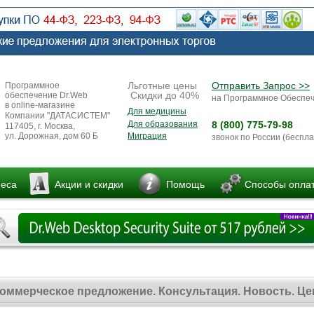
Льготные цены
Отправить Запрос >>
Программное
Скидки до 40%
обеспечение Dr.Web
на Программное Обеспе
в online-магазине
Для медицины
Компании "ДАТАСИСТЕМ"
Для образования
8 (800) 775-79-98
117405, г. Москва,
ул. Дорожная, дом 60 Б
Миграция
звонок по России (беспла
неса
Акции и скидки
Помощь
Способы опла
оммерческое предложение. Консультация. Новость. Це