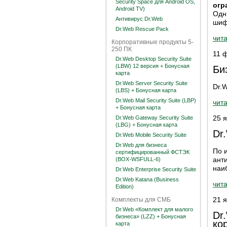
Security Space для Android OS,
огр
Android TV)
Одн
Антивирус Dr.Web
шиф
Dr.Web Rescue Pack
чита
Корпоративные продукты 5-
250 ПК
11 
Dr.Web Desktop Security Suite
(LBW) 12 версия + Бонусная
Би
карта
Dr.Web Server Security Suite
Dr.W
(LBS) + Бонусная карта
Dr.Web Mail Security Suite (LBP)
чита
+ Бонусная карта
25 
Dr.Web Gateway Security Suite
(LBG) + Бонусная карта
Dr
Dr.Web Mobile Security Suite
Dr.Web для бизнеса
По 
сертифицированный ФСТЭК
ант
(BOX-WSFULL-6)
наи
Dr.Web Enterprise Security Suite
Dr.Web Katana (Business
чита
Edition)
21 
Комплекты для СМБ
Dr.Web «Комплект для малого
Dr
бизнеса» (LZZ) + Бонусная
ко
карта