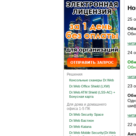
Но
25 
Обн
Обн
чита
24 
Обн
Обн
Решения
чита
Консольные сканеры Dr.Web
23 
Dr.Web Office Shield (LXW)
Dr.Web ATM Shield (LSS-AC) +
Обн
Бонусная карта
Одн
Для дома и домашнего
шиф
офиса 1-5 ПК
Dr.Web Security Space
чита
Dr.Web Бастион
22 
Dr.Web Katana
Dr.Web Mobile Security(Dr.Web
Ант