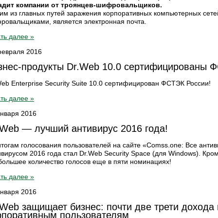
адит компании от троянцев-шифровальщиков.
им из главных путей заражения корпоративных компьютерных сетей
ровальщиками, является электронная почта.
ть далее »
февраля 2016
знес-продукты Dr.Web 10.0 сертифицированы Ф
eb Enterprise Security Suite 10.0 сертифицирован ФСТЭК России!
ть далее »
января 2016
.Web — лучший антивирус 2016 года!
итогам голосования пользователей на сайте «Comss.one: Все ант
ивирусом 2016 года стал Dr.Web Security Space (для Windows). Кро
большее количество голосов еще в пяти номинациях!
ть далее »
января 2016
.Web защищает бизнес: почти две трети дохода
рпоративным пользователям