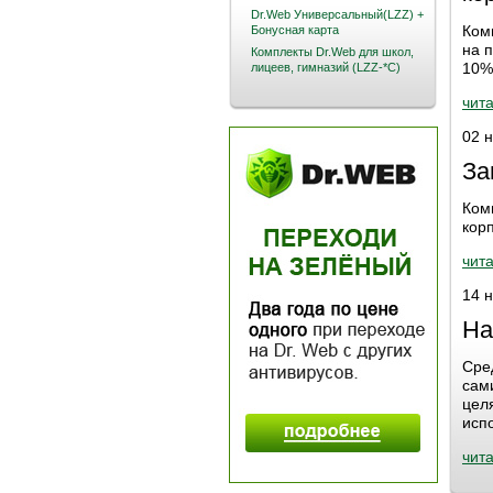
Dr.Web Универсальный(LZZ) +
Ком
Бонусная карта
на 
Комплекты Dr.Web для школ,
10%
лицеев, гимназий (LZZ-*C)
чита
02 
За
Ком
кор
чита
14 
На
Сре
сам
цел
исп
чита