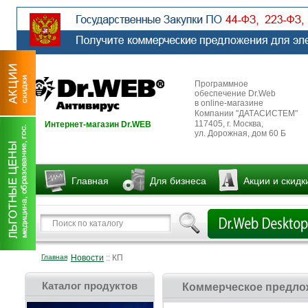
Программное
обеспечение Dr.Web
в online-магазине
Компании "ДАТАСИСТЕМ"
117405, г. Москва,
Интернет-магазин Dr.WEB
ул. Дорожная, дом 60 Б
Главная
Для бизнеса
Акции и скидк
Главная
Новости
:: КП
Каталог продуктов
Коммерческое предлож