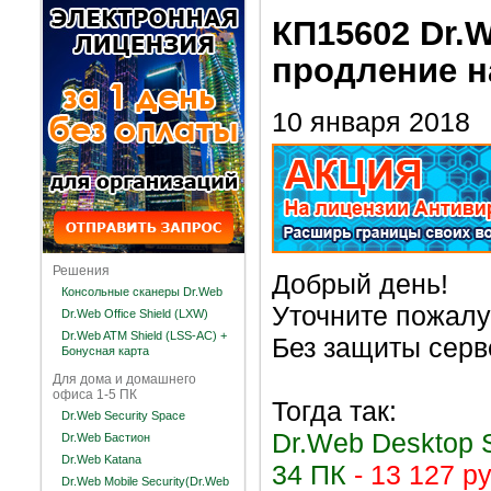
КП15602 Dr.W
продление на
10 января 2018
Решения
Добрый день!
Консольные сканеры Dr.Web
Уточните пожалу
Dr.Web Office Shield (LXW)
Dr.Web ATM Shield (LSS-AC) +
Без защиты серв
Бонусная карта
Для дома и домашнего
офиса 1-5 ПК
Тогда так:
Dr.Web Security Space
Dr.Web Desktop S
Dr.Web Бастион
Dr.Web Katana
34 ПК
- 13 127 р
Dr.Web Mobile Security(Dr.Web