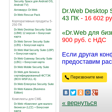
Security Space для Android OS,
Android TV)
Dr.Web Desktop S
Антивирус Dr.Web
Dr.Web Rescue Pack
43 ПК
- 16 602 р
Корпоративные продукты 5-
250 ПК
Dr.Web Desktop Security Suite
«Dr.Web для биз
(LBW) 12 версия + Бонусная
карта
900 руб. с НДС
Dr.Web Server Security Suite
(LBS) + Бонусная карта
Dr.Web Mail Security Suite (LBP)
Если другая кон
+ Бонусная карта
Dr.Web Gateway Security Suite
предоставим рас
(LBG) + Бонусная карта
Dr.Web Mobile Security Suite
Dr.Web для бизнеса
сертифицированный ФСТЭК
Перезвоните мне
(BOX-WSFULL-6)
Dr.Web Enterprise Security Suite
Dr.Web Katana (Business
Edition)
Комплекты для СМБ
« вернуться
Dr.Web «Комплект для малого
бизнеса» (LZZ) + Бонусная
карта