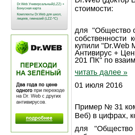
Dr.Web Универсальный(LZZ) +
стоимости:
Бонусная карта
Комплекты Dr.Web для школ,
лицеев, гимназий (LZZ-*C)
для
"Общество 
собственности к
купили "Dr.Web M
Антивирус + Цен
201 ПК" по взаи
читать далее »
01 июля 2016
Пример № 31 ком
Веб) в цифрах, к
для
"Общество 