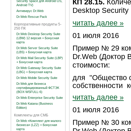
КП 28.15.
Количе
Security Space для Android OS,
Android TV)
Desktop Securit
Антивирус Dr.Web
Dr.Web Rescue Pack
читать далее »
Корпоративные продукты 5-
250 ПК
01 июля 2016
Dr.Web Desktop Security Suite
(LBW) 12 версия + Бонусная
карта
Пример № 29 ко
Dr.Web Server Security Suite
(LBS) + Бонусная карта
Dr.Web (Доктор В
Dr.Web Mail Security Suite (LBP)
+ Бонусная карта
стоимости:
Dr.Web Gateway Security Suite
(LBG) + Бонусная карта
для
"Общество 
Dr.Web Mobile Security Suite
собственности к
Dr.Web для бизнеса
сертифицированный ФСТЭК
(BOX-WSFULL-6)
читать далее »
Dr.Web Enterprise Security Suite
Dr.Web Katana (Business
01 июля 2016
Edition)
Комплекты для СМБ
Пример № 30 ко
Dr.Web «Комплект для малого
бизнеса» (LZZ) + Бонусная
Dr.Web (Доктор В
карта