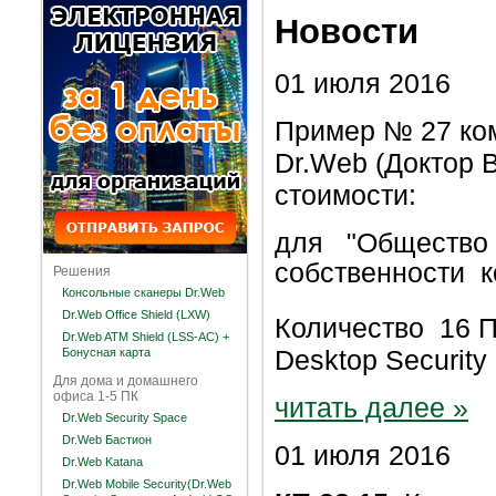
Новости
01 июля 2016
Пример № 27 ко
Dr.Web (Доктор В
стоимости:
для
"Общество 
собственности к
Решения
Консольные сканеры Dr.Web
Dr.Web Office Shield (LXW)
Количество 16 
Dr.Web ATM Shield (LSS-AC) +
Desktop Securit
Бонусная карта
Для дома и домашнего
офиса 1-5 ПК
читать далее »
Dr.Web Security Space
Dr.Web Бастион
01 июля 2016
Dr.Web Katana
Dr.Web Mobile Security(Dr.Web