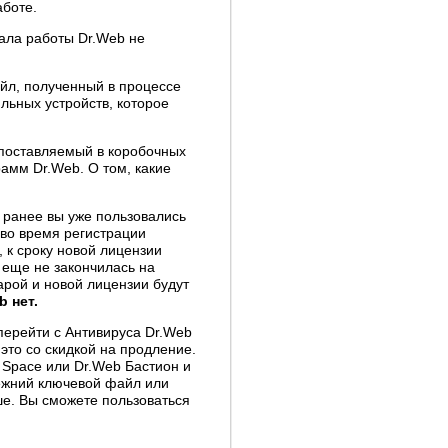
аботе.
ала работы Dr.Web не
л, полученный в процессе
льных устройств, которое
поставляемый в коробочных
рамм Dr.Web. О том, какие
 ранее вы уже пользовались
 во время регистрации
 к сроку новой лицензии
 еще не закончилась на
арой и новой лицензии будут
 нет.
ерейти с Антивируса Dr.Web
 это со скидкой на продление.
 Space или Dr.Web Бастион и
режний ключевой файл или
е. Вы сможете пользоваться