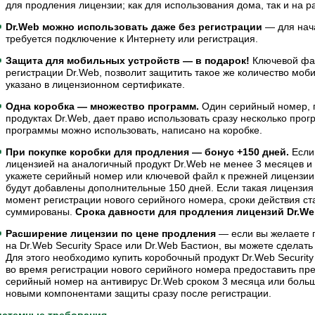
для продления лицензии; как для использования дома, так и на р
Dr.Web можно использовать даже без регистрации
— для нач
требуется подключение к Интернету или регистрация.
Защита для мобильных устройств — в подарок!
Ключевой фай
регистрации Dr.Web, позволит защитить такое же количество моби
указано в лицензионном сертификате.
Одна коробка — множество программ.
Один серийный номер, 
продуктах Dr.Web, дает право использовать сразу несколько прог
программы можно использовать, написано на коробке.
При покупке коробки для продления — бонус +150 дней.
Если
лицензией на аналогичный продукт Dr.Web не менее 3 месяцев и
укажете серийный номер или ключевой файл к прежней лицензии,
будут добавлены дополнительные 150 дней. Если такая лицензия
момент регистрации нового серийного номера, сроки действия ст
суммированы.
Срока давности для продления лицензий Dr.Web
Расширение лицензии по цене продления
— если вы желаете п
на Dr.Web Security Space или Dr.Web Бастион, вы можете сделать
Для этого необходимо купить коробочный продукт Dr.Web Security
во время регистрации нового серийного номера предоставить п
серийный номер на антивирус Dr.Web сроком 3 месяца или больш
новыми компонентами защиты сразу после регистрации.
истемные требования