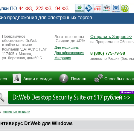
Льготные цены
Отправить Запрос >>
Программное
Скидки до 40%
обеспечение Dr.Web
на Программное Обеспе
в online-магазине
Для медицины
Компании "ДАТАСИСТЕМ"
Для образования
8 (800) 775-79-98
117405, г. Москва,
ул. Дорожная, дом 60 Б
Миграция
звонок по России (беспла
неса
Акции и скидки
Помощь
Способы опла
Архивные позиции
нтивирус Dr.Web для Windows