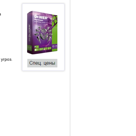
в
угроз.