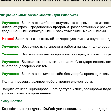
ункциональные возможности (для Windows)
Улучшено!
Защита от наиболее актуальных современных известн
интернет-угроз и вредоносных программ, разработанных с расче
традиционными сигнатурными и эвристическими механизмами.
Новое!
Защита от атак эксплойтов через уязвимости «нулевого д
Улучшено!
Возможность установки и работы на уже инфицирова
Улучшено!
Высокий иммунитет при попытках вредоносных програ
Улучшено!
Высокая скорость сканирования благодаря использо
многопроцессорных систем.
Улучшено!
Защита в режиме онлайн без ущерба производительн
Полная проверка архивов любого уровня вложенности.
Защита от несанкционированного доступа извне, блокировка под
уровне пакетов и приложений.
реимущества
Коробочные продукты Dr.Web универсальны
— они подходят к