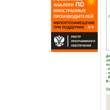
Дл
об
пи
- 
- 
- 
В 
Ка