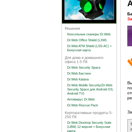
А
Ба
З
Решения
Консольные сканеры Dr.Web
Dr.Web Office Shield (LXW)
Dr.Web ATM Shield (LSS-AC) +
Бонусная карта
Для дома и домашнего
офиса 1-5 ПК
Dr.Web Security Space
Dr.Web Бастион
Dr.Web Katana
Вы
Dr.Web Mobile Security(Dr.Web
по
Security Space для Android OS,
от
Android TV)
ре
Антивирус Dr.Web
Dr.Web Rescue Pack
За
Корпоративные продукты 5-
250 ПК
Dr.Web Desktop Security Suite
(LBW) 12 версия + Бонусная
карта