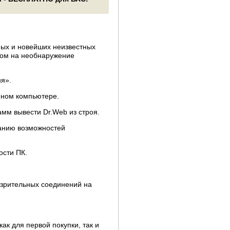
ых и новейших неизвестных
том на необнаружение
ня».
нном компьютере.
мм вывести Dr.Web из строя.
ванию возможностей
ости ПК.
озрительных соединений на
ак для первой покупки, так и