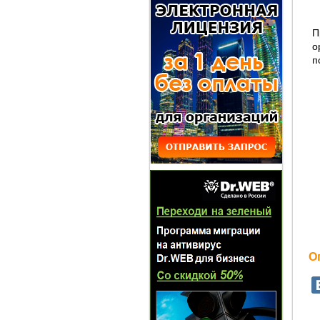
П
о
п
О