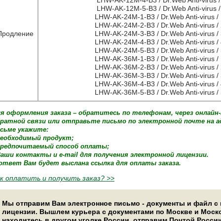
LHW-AK-12M-5-B3 / Dr.Web Anti-virus / 
LHW-AK-24M-1-B3 / Dr.Web Anti-virus / 
LHW-AK-24M-2-B3 / Dr.Web Anti-virus / 
Продление
LHW-AK-24M-3-B3 / Dr.Web Anti-virus / 
LHW-AK-24M-4-B3 / Dr.Web Anti-virus / 
LHW-AK-24M-5-B3 / Dr.Web Anti-virus / 
LHW-AK-36M-1-B3 / Dr.Web Anti-virus / 
LHW-AK-36M-2-B3 / Dr.Web Anti-virus / 
LHW-AK-36M-3-B3 / Dr.Web Anti-virus / 
LHW-AK-36M-4-B3 / Dr.Web Anti-virus / 
LHW-AK-36M-5-B3 / Dr.Web Anti-virus / 
я оформления заказа – обратитесь по телефонам, через онлайн
ратной связи или отправьте письмо по электронной почте на 
сьме укажите:
необходимый продукт;
предпочитаемый способ оплаты;
Ваши контакты и e-mail для получения электронной лицензии.
ответ Вам будет выслана ссылка для оплаты заказа.
к оплатить и получить заказ? >>
Мы отправим Вам электронное письмо - документы и файл с
лицензии. Вышлем курьера с документами по Москве и Моск
находитесь в другом уголке России, отправим Почтой Росси