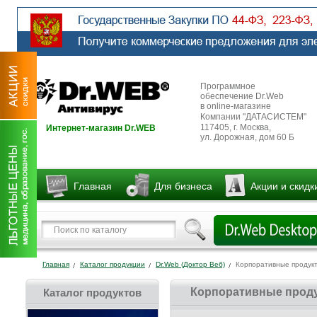
Программное
обеспечение Dr.Web
в online-магазине
Компании "ДАТАСИСТЕМ"
117405, г. Москва,
Интернет-магазин Dr.WEB
ул. Дорожная, дом 60 Б
Главная
Для бизнеса
Акции и скидк
Главная
Каталог продукции
Dr.Web (Доктор Веб)
Корпоративные продукт
Корпоративные проду
Каталог продуктов