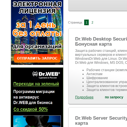
Страница:
1
2
Dr.Web Desktop Securi
Бонусная карта
Защита рабочих станций, клиен
виртуальных серверов и клиент
WindowsDr.Web для Linux. Dr.W
Dr.Web для Windows, MS DOS, O
Рабочие станции (компл
Антиспам
Шифрование
Централизованное упра
Защита клиентов встрое
Защита клиентов терми
Подробнее
по запросу
Dr.Web Server Securit
карта