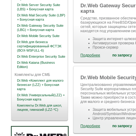
Dr.Web Gateway Securi
Dr.Web Server Security Suite
(LBS) + Бонусная карта
карта
Dr.Web Mail Security Suite (LBP)
Средство, призванное обеспеч
+ Бонусная карта
базирующихся на FreeBSD/OpenB
Dr.Web Gateway Security Suite
сетей, которые защищены сетев
(LBG) + Бонусная карта
находятся под управлением си
Dr.Web Mobile Security Suite
Защита интернет-шлюзо
Dr.Web для бизнеса
Антивирусная проверка 
сертифицированный ФСТЭК
Прокси-cервер
(BOX-WSFULL-6)
Подробнее
по запросу
Dr.Web Enterprise Security Suite
Dr.Web Katana (Business
Edition)
Комплекты для СМБ
Dr.Web Mobile Securit
Dr.Web «Комплект для малого
Централизованно управляемая з
бизнеса» (LZZ) + Бонусная
Security Suite корпоративных п
карта
персональных мобильных устро
Dr.Web Универсальный(LZZ) +
Также можно приобрести в сост
Бонусная карта
для малого и среднего бизнеса 
Комплекты Dr.Web для школ,
Защита мобильных устр
лицеев, гимназий (LZZ-*C)
Android/Symbian/Windows
Центр управления лицен
Подробнее
по запросу