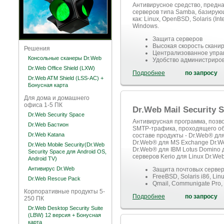
Антивирусное средство, предн
серверов типа Samba, базирую
как: Linux, OpenBSD, Solaris (I
Windows.
Защита серверов
Высокая скорость скани
Решения
Централизованное упра
Консольные сканеры Dr.Web
Удобство администриров
Dr.Web Office Shield (LXW)
Подробнее
по запросу
Dr.Web ATM Shield (LSS-AC) +
Бонусная карта
Для дома и домашнего
офиса 1-5 ПК
Dr.Web Mail Security 
Dr.Web Security Space
Антивирусная программа, поз
Dr.Web Бастион
SMTP-трафика, проходящего об
Dr.Web Katana
составе продукты - Dr.Web® дл
Dr.Web® для MS Exchange Dr.W
Dr.Web Mobile Security(Dr.Web
Dr.Web® для IBM Lotus Domino 
Security Space для Android OS,
серверов Kerio для Linux Dr.We
Android TV)
Антивирус Dr.Web
Защита почтовых серве
FreeBSD, Solaris i86, Li
Dr.Web Rescue Pack
Qmail, Communigate Pro,
Корпоративные продукты 5-
Подробнее
по запросу
250 ПК
Dr.Web Desktop Security Suite
(LBW) 12 версия + Бонусная
карта